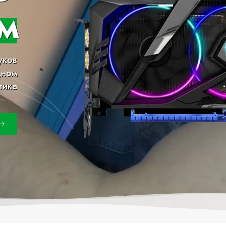
м
уков
дном
тика