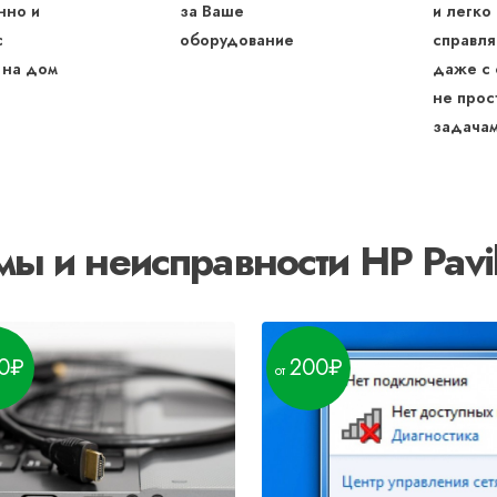
нно и
за Ваше
и легко
с
оборудование
справля
 на дом
даже с
не прос
задача
ы и неисправности HP Pavil
0
200