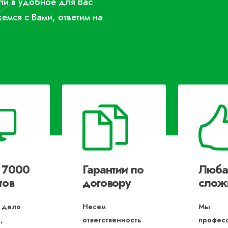
или в удобное для Вас
жемся с Вами, ответим на
 7000
Гарантии по
Люба
тов
договору
слож
 дело
Несем
Мы
,
ответственность
профес