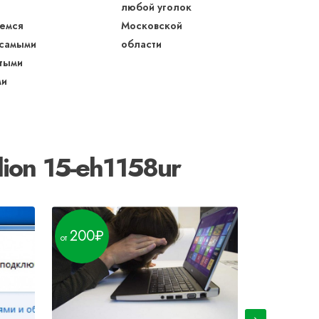
любой уголок
емся
Московской
 самыми
области
тыми
ми
ion 15-eh1158ur
200
200