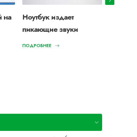
й на
Ноутбук издает
Перезаг
пикающие звуки
компьют
ПОДРОБНЕЕ