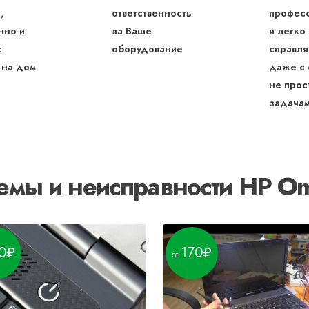
,
ответственность
профес
нно и
за Ваше
и легко
с
оборудование
справля
 на дом
даже с
не прос
задача
емы и неисправности HP O
0
170