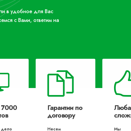
или в удобное для Вас
жемся с Вами, ответим на
 7000
Гарантии по
Люба
тов
договору
слож
 дело
Несем
Мы