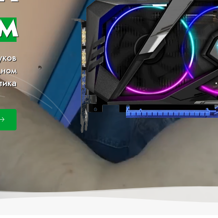
м
уков
дном
тика