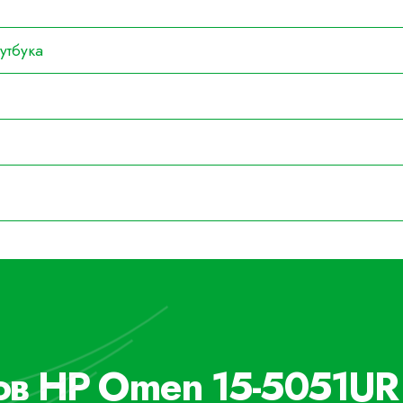
утбука
ов HP Omen 15-5051UR 