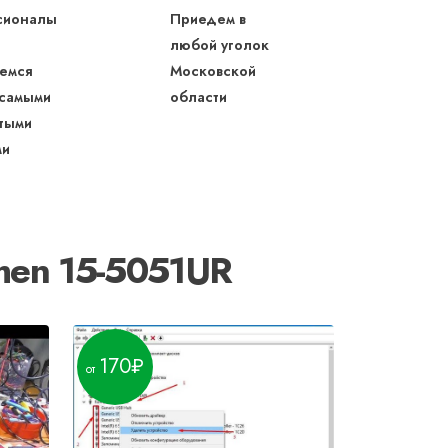
сионалы
Приедем в
любой уголок
емся
Московской
 самыми
области
тыми
ми
men 15-5051UR
170
190