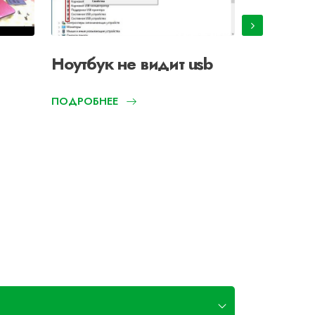
Ноутбук не видит usb
Ноутбук
индикат
ПОДРОБНЕЕ
мигает