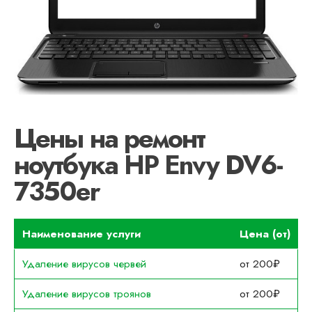
Цены на ремонт
ноутбука HP Envy DV6-
7350er
Наименование услуги
Цена (от)
Удаление вирусов червей
от 200₽
Удаление вирусов троянов
от 200₽