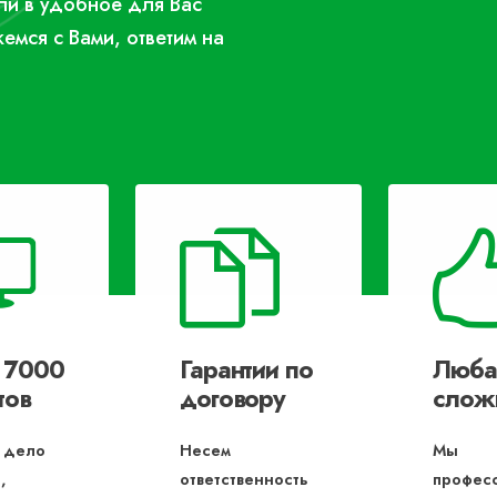
или в удобное для Вас
жемся с Вами, ответим на
 7000
Гарантии по
Люба
тов
договору
слож
 дело
Несем
Мы
,
ответственность
профес