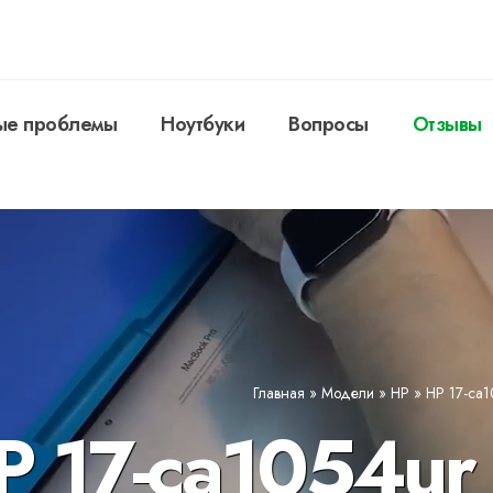
ые проблемы
Ноутбуки
Вопросы
Отзывы
Главная
»
Модели
»
HP
»
HP 17-ca
P 17-ca1054ur 