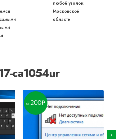
любой уголок
емся
Московской
 самыми
области
тыми
ми
17-ca1054ur
200
600