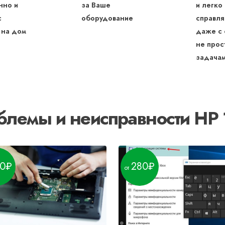
нно и
за Ваше
и легко
с
оборудование
справля
 на дом
даже с
не прос
задача
блемы и неисправности HP 
0
280