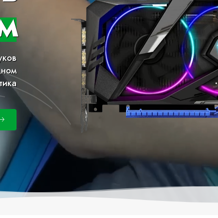
м
уков
дном
тика