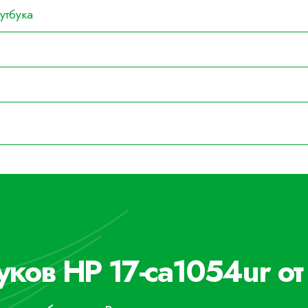
утбука
уков HP 17-ca1054ur от