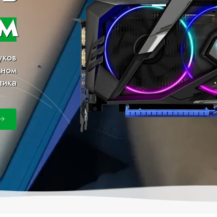
м
уков
дном
тика