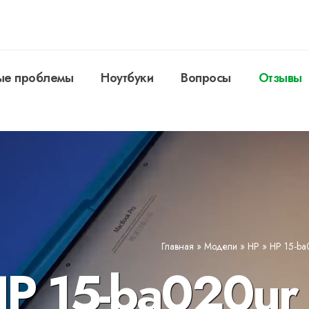
ые проблемы
Ноутбуки
Вопросы
Отзывы
Главная
»
Модели
»
HP
»
HP 15-ba
P 15-ba020ur 