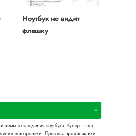
е
Ноутбук не видит
Включае
флешку
на ноут
системы охлаждения ноутбука. Кулер – это
еждение электроники. Процесс профилактики