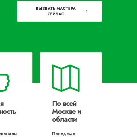
ВЫЗВАТЬ МАСТЕРА
СЕЙЧАС
я
По всей
ность
Москве и
области
сионалы
Приедем в