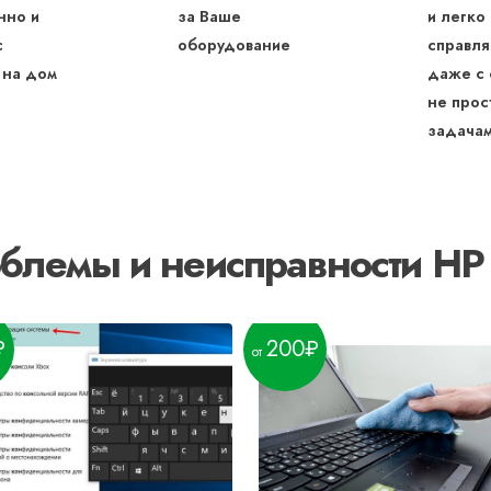
нно и
за Ваше
и легко
с
оборудование
справля
 на дом
даже с
не прос
задача
блемы и неисправности HP
200